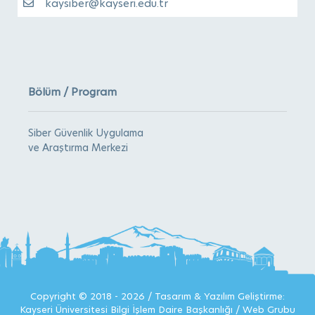
kaysiber@kayseri.edu.tr
gerçekleşecek
22 Mart 2022
Birimimiz Kaymek-Toki tesisinde siber
güvenlik ve gelişen teknolojinin günümüze
Bölüm / Program
etkisi hakkında seminer düzenledi
24 Ocak 2022
Siber Güvenlik Uygulama
Siber Güvenlik Uygulama ve Araştırma
ve Araştırma Merkezi
Merkezi bankacılık virüsleri analiz sonuçları
06 Ekim 2021
Anadolu Üniversiteler Birliği temsilcileri Siber
Güvenlik Uygulama ve Araştırma Merkezi ve
Teknik Bilimler MYO Türk Telekom
Telekomünikasyon Teknolojileri
Laboratuvar’ına ziyaret gerçekleştirdi
24 Haziran 2021
Copyright © 2018 - 2026 / Tasarım & Yazılım Geliştirme:
Kayseri Üniversitesi Bilgi İşlem Daire Başkanlığı / Web Grubu